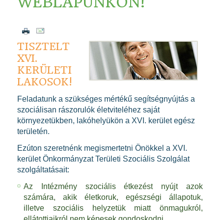
WEBLAPUNKON!
TISZTELT
XVI.
KERÜLETI
LAKOSOK!
Feladatunk a szükséges mértékű segítségnyújtás a
szociálisan rászorulók életviteléhez saját
környezetükben, lakóhelyükön a XVI. kerület egész
területén.
Ezúton szeretnénk megismertetni Önökkel a XVI.
kerület Önkormányzat Területi Szociális Szolgálat
szolgáltatásait:
Az Intézmény szociális étkezést nyújt azok
számára, akik életkoruk, egészségi állapotuk,
illetve szociális helyzetük miatt önmagukról,
ellátottjaikról nem képesek gondoskodni.