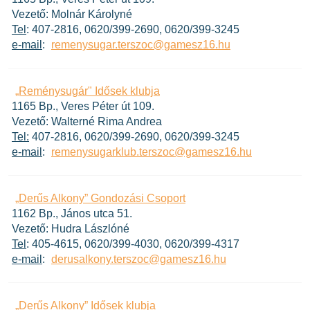
Vezető: Molnár Károlyné
Tel
: 407-2816, 0620/399-2690, 0620/399-3245
e-mail
:
remenysugar.terszoc@gamesz16.hu
„Reménysugár" Idősek klubja
1165 Bp., Veres Péter út 109.
Vezető: Walterné Rima Andrea
Tel:
407-2816, 0620/399-2690, 0620/399-3245
e-mail
:
remenysugarklub.terszoc@gamesz16.hu
„Derűs Alkony” Gondozási Csoport
1162 Bp., János utca 51.
Vezető: Hudra Lászlóné
Tel
: 405-4615, 0620/399-4030, 0620/399-4317
e-mail
:
derusalkony.terszoc@gamesz16.hu
„Derűs Alkony” Idősek klubja