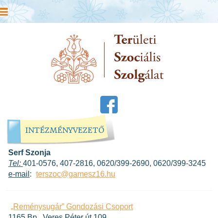
INTÉZMÉNYVEZETŐ
Serf Szonja
Tel:
401-0576, 407-2816, 0620/399-2690, 0620/399-3245
e-mail
:
terszoc@gamesz16.hu
„Reménysugár” Gondozási Csoport
1165 Bp., Veres Péter út 109.