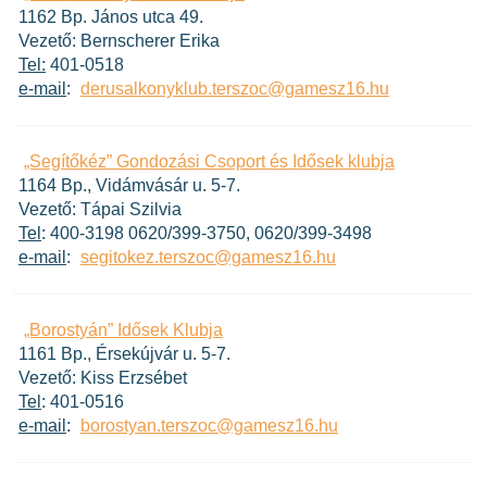
1162 Bp. János utca 49.
Vezető: Bernscherer Erika
Tel:
401-0518
e-mail
:
derusalkonyklub.terszoc@gamesz16.hu
„Segítőkéz” Gondozási Csoport és Idősek klubja
1164 Bp., Vidámvásár u. 5-7.
Vezető: Tápai Szilvia
Tel
: 400-3198 0620/399-3750, 0620/399-3498
e-mail
:
segitokez.terszoc@gamesz16.hu
„Borostyán” Idősek Klubja
1161 Bp., Érsekújvár u. 5-7.
Vezető: Kiss Erzsébet
Tel
: 401-0516
e-mail
:
borostyan.terszoc@gamesz16.hu