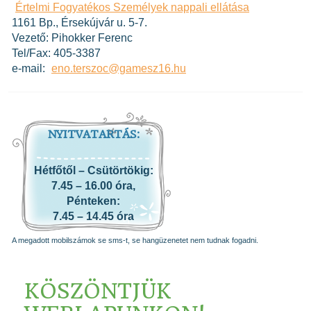
Értelmi Fogyatékos Személyek nappali ellátása
1161 Bp., Érsekújvár u. 5-7.
Vezető: Pihokker Ferenc
Tel/Fax: 405-3387
e-mail:
eno.terszoc@gamesz16.hu
NYITVATARTÁS:
Hétfőtől – Csütörtökig:
7.45 – 16.00 óra,
Pénteken:
7.45 – 14.45 óra
A megadott mobilszámok se sms-t, se hangüzenetet nem tudnak fogadni.
KÖSZÖNTJÜK