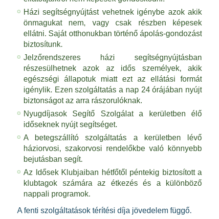
Házi segítségnyújtást vehetnek igénybe azok akik
önmagukat nem, vagy csak részben képesek
ellátni. Saját otthonukban történő ápolás-gondozást
biztosítunk.
Jelzőrendszeres házi segítségnyújtásban
részesülhetnek azok az idős személyek, akik
egészségi állapotuk miatt ezt az ellátási formát
igénylik. Ezen szolgáltatás a nap 24 órájában nyújt
biztonságot az arra rászorulóknak.
Nyugdíjasok Segítő Szolgálat a kerületben élő
időseknek nyújt segítséget.
A betegszállító szolgáltatás a kerületben lévő
háziorvosi, szakorvosi rendelőkbe való könnyebb
bejutásban segít.
Az Idősek Klubjaiban hétfőtől péntekig biztosított a
klubtagok számára az étkezés és a különböző
nappali programok.
A fenti szolgáltatások térítési díja jövedelem függő.