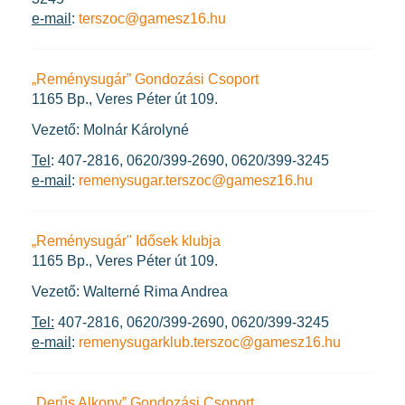
e-mail
:
terszoc@gamesz16.hu
„Reménysugár” Gondozási Csoport
1165 Bp., Veres Péter út 109.
Vezető: Molnár Károlyné
Tel
: 407-2816, 0620/399-2690, 0620/399-3245
e-mail
:
remenysugar.terszoc@gamesz16.hu
„Reménysugár" Idősek klubja
1165 Bp., Veres Péter út 109.
Vezető: Walterné Rima Andrea
Tel:
407-2816, 0620/399-2690, 0620/399-3245
e-mail
:
remenysugarklub.terszoc@gamesz16.hu
„Derűs Alkony” Gondozási Csoport