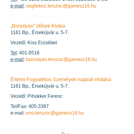
e-mail
:
segitokez.terszoc@gamesz16.hu
„Borostyán” Idősek Klubja
1161 Bp., Érsekújvár u. 5-7.
Vezető: Kiss Erzsébet
Tel
: 401-0516
e-mail
:
borostyan.terszoc@gamesz16.hu
Értelmi Fogyatékos Személyek nappali ellátása
1161 Bp., Érsekújvár u. 5-7.
Vezető: Pihokker Ferenc
Tel/Fax: 405-3387
e-mail:
eno.terszoc@gamesz16.hu