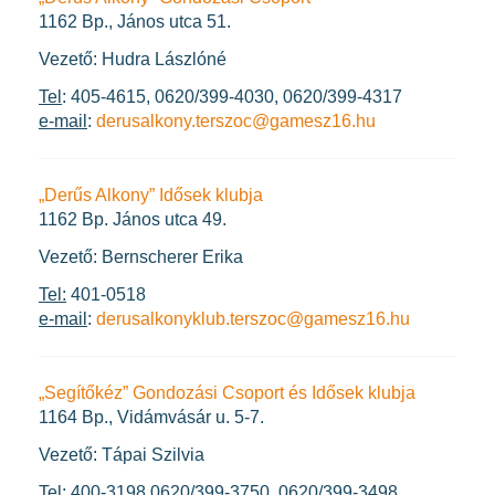
1162 Bp., János utca 51.
Vezető: Hudra Lászlóné
Tel
: 405-4615, 0620/399-4030, 0620/399-4317
e-mail
:
derusalkony.terszoc@gamesz16.hu
„Derűs Alkony” Idősek klubja
1162 Bp. János utca 49.
Vezető: Bernscherer Erika
Tel:
401-0518
e-mail
:
derusalkonyklub.terszoc@gamesz16.hu
„Segítőkéz” Gondozási Csoport és Idősek klubja
1164 Bp., Vidámvásár u. 5-7.
Vezető: Tápai Szilvia
Tel
: 400-3198 0620/399-3750, 0620/399-3498