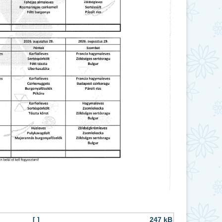
[ ]
247 kB