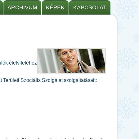
ARCHIVUM
KÉPEK
KAPCSOLAT
lók életviteléhez
erületi Szociális Szolgálat szolgáltatásait: