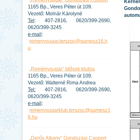
Kérnén
1165 Bp., Veres Péter út 109.
Gondoz
Vezető: Molnár Károlyné
automa
Tel
: 407-2816, 0620/399-2690,
0620/399-3245
e-mail
:
remenysugar.terszoc@gamesz16.h
u
„Reménysugár" Idősek klubja
1165 Bp., Veres Péter út 109.
Vezető: Walterné Rima Andrea
Tel:
407-2816, 0620/399-2690,
0620/399-3245
e-mail
:
remenysugarklub.terszoc@gamesz1
6.hu
„Derűs Alkony” Gondozási Csoport