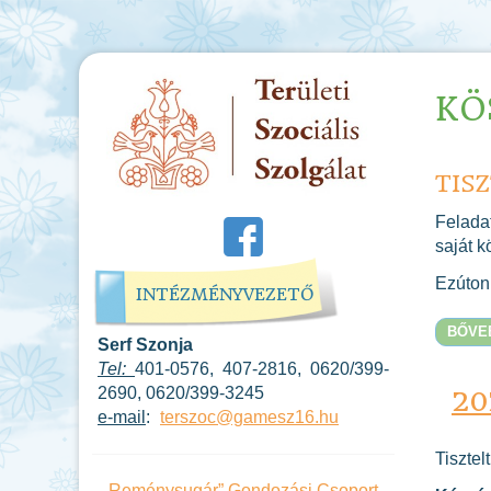
KÖ
TISZ
Feladat
saját k
Ezúton 
INTÉZMÉNYVEZETŐ
BŐVE
Serf Szonja
Tel:
401-0576, 407-2816, 0620/399-
20
2690, 0620/399-3245
e-mail
:
terszoc@gamesz16.hu
Tisztel
„Reménysugár” Gondozási Csoport