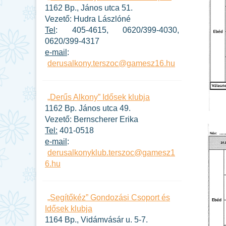
1162 Bp., János utca 51.
Vezető: Hudra Lászlóné
Tel
: 405-4615, 0620/399-4030,
0620/399-4317
e-mail
:
derusalkony.terszoc@gamesz16.hu
„Derűs Alkony” Idősek klubja
1162 Bp. János utca 49.
Vezető: Bernscherer Erika
Tel:
401-0518
e-mail
:
derusalkonyklub.terszoc@gamesz1
6.hu
„Segítőkéz” Gondozási Csoport és
Idősek klubja
1164 Bp., Vidámvásár u. 5-7.