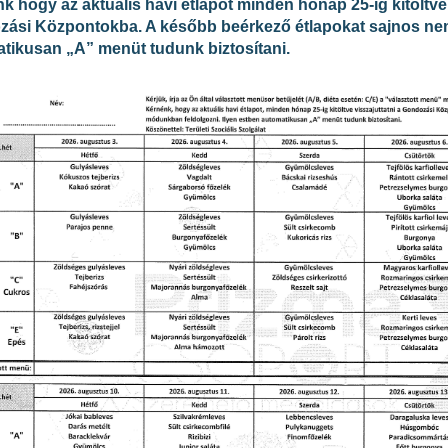
k hogy az aktuális havi étlapot minden hónap 25-ig kitöltve,
ási Központokba. A később beérkező étlapokat sajnos nem
tikusan „A” menüt tudunk biztosítani.