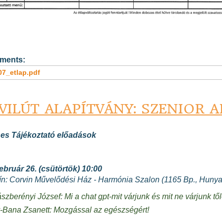
ments:
07_etlap.pdf
VILÚT ALAPÍTVÁNY: SZENIOR 
es Tájékoztató előadások
február 26. (csütörtök) 10:00
ín:
Corvin Művelődési Ház - Harmónia Szalon
(1165 Bp., Hunya
ászberényi József: Mi a chat gpt-mit várjunk és mit ne várjunk tő
-Bana Zsanett: Mozgással az egészségért!