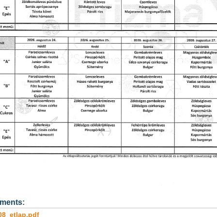
ments:
08_etlap.pdf