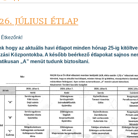
26. JÚLIUSI ÉTLAP
t Étkezőnk!
k hogy az aktuális havi étlapot minden hónap 25-ig kitöltve,
ási Központokba. A később beérkező étlapokat sajnos nem
tikusan „A” menüt tudunk biztosítani.