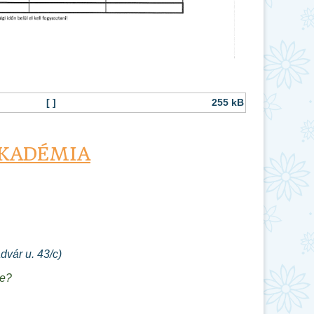
[ ]
255 kB
AKADÉMIA
dvár u. 43/c)
le?