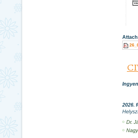
Attach
26_
CI
Ingyen
2026. 
Helysz
Dr. J
Nagy