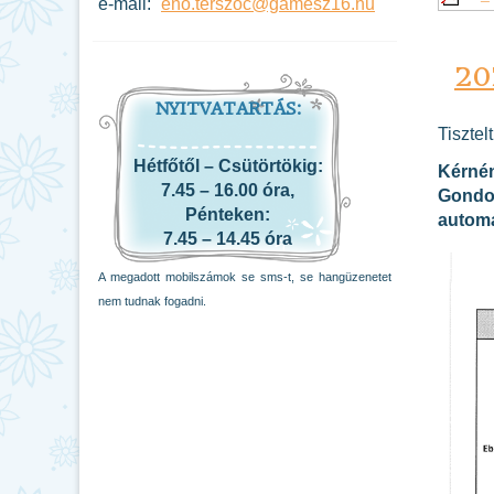
e-mail:
eno.terszoc@gamesz16.hu
20
NYITVATARTÁS:
Tisztel
Hétfőtől – Csütörtökig:
Kérnén
7.45 – 16.00 óra,
Gondoz
Pénteken:
automa
7.45 – 14.45 óra
A megadott mobilszámok se sms-t, se hangüzenetet
nem tudnak fogadni.