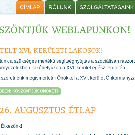
CÍMLAP
RÓLUNK
SZOLGÁLTATÁSAINK
SZÖNTJÜK WEBLAPUNKON!
TELT XVI. KERÜLETI LAKOSOK!
unk a szükséges mértékű segítségnyújtás a szociálisan rászoru
örnyezetükben, lakóhelyükön a XVI. kerület egész területén.
szeretnénk megismertetni Önökkel a XVI. kerület Önkormányzat T
BBEN: KÖSZÖNTJÜK ÖNÖKET!
26. AUGUSZTUS ÉTLAP
t Étkezőnk!