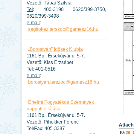
Vezető: Tápai Szilvia
Tel
: 400-3198 0620/399-3750,
0620/399-3498
e-mail
:
segitokez.terszoc@gamesz16.hu
„Borostyán” Idősek Klubja
1161 Bp., Érsekújvár u. 5-7.
Vezető: Kiss Erzsébet
Tel
: 401-0516
e-mail
:
borostyan.terszoc@gamesz16.hu
Értelmi Fogyatékos Személyek
nappali ellátása
1161 Bp., Érsekújvár u. 5-7.
Vezető: Pihokker Ferenc
Attach
Tel/Fax: 405-3387
26_