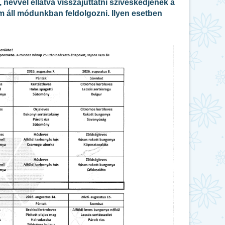
 névvel ellátva visszajuttatni szíveskedjenek a
 áll módunkban feldolgozni. Ilyen esetben