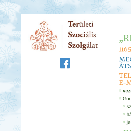
„R
116
MEG
ÁTS
TEL
E-M
vez
Gon
sz
há
je