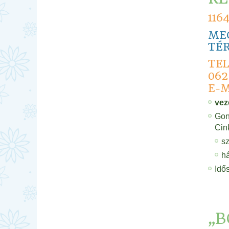
116
ME
TÉR
TE
062
E-M
vez
Gon
Cin
sz
h
Idő
„B