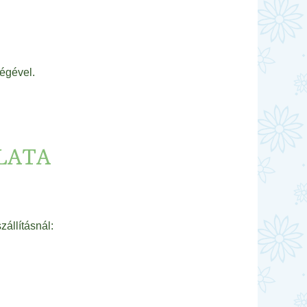
égével.
LATA
zállításnál: