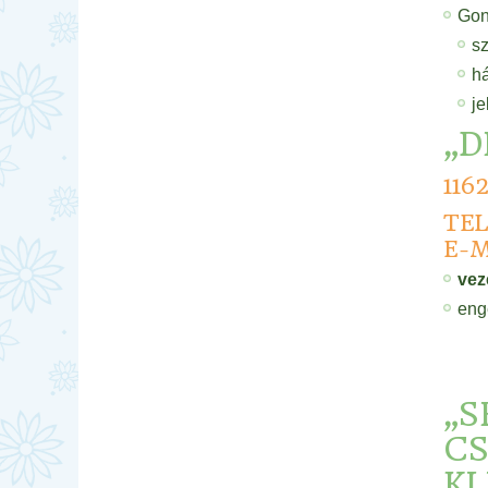
Gon
sz
há
je
„D
116
TEL
E-M
vez
eng
„
C
KL