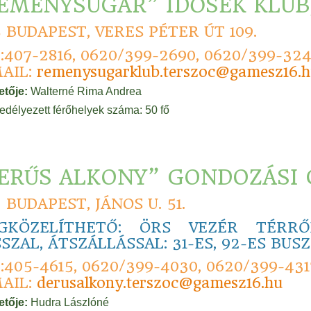
EMÉNYSUGÁR” IDŐSEK KLUB
5 BUDAPEST, VERES PÉTER ÚT 109.
:407-2816, 0620/399-2690, 0620/399-32
AIL:
remenysugarklub.terszoc@gamesz16.
etője:
Walterné Rima Andrea
edélyezett férőhelyek száma: 50 fő
ERŰS ALKONY” GONDOZÁSI
2 BUDAPEST, JÁNOS U. 51.
GKÖZELÍTHETŐ: ÖRS VEZÉR TÉRRŐL
SZAL, ÁTSZÁLLÁSSAL: 31-ES, 92-ES BUS
:405-4615, 0620/399-4030, 0620/399-431
AIL:
derusalkony.terszoc@gamesz16.hu
etője:
Hudra Lászlóné