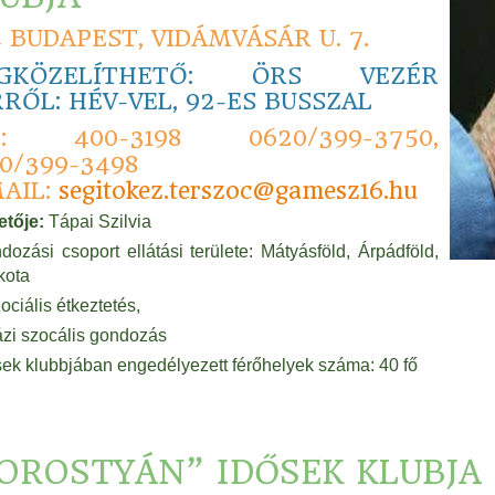
4 BUDAPEST, VIDÁMVÁSÁR U. 7.
GKÖZELÍTHETŐ: ÖRS VEZÉR
RŐL: HÉV-VEL, 92-ES BUSSZAL
L: 400-3198 0620/399-3750,
0/399-3498
AIL:
segitokez.terszoc@gamesz16.hu
etője:
Tápai Szilvia
dozási csoport ellátási területe: Mátyásföld, Árpádföld,
kota
ociális étkeztetés,
ázi szocális gondozás
sek klubbjában engedélyezett férőhelyek száma: 40 fő
OROSTYÁN” IDŐSEK KLUBJA