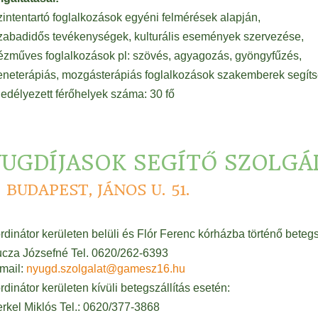
intentartó foglalkozások egyéni felmérések alapján,
zabadidős tevékenységek, kulturális események szervezése,
ézműves foglalkozások pl: szövés, agyagozás, gyöngyfűzés,
eneterápiás, mozgásterápiás foglalkozások szakemberek segíts
edélyezett férőhelyek száma: 30 fő
UGDÍJASOK SEGÍTŐ SZOLGÁ
2 BUDAPEST, JÁNOS U. 51.
rdinátor kerületen belüli és Flór Ferenc kórházba történő betegs
ucza Józsefné Tel. 0620/262-6393
mail:
nyugd.szolgalat@gamesz16.hu
dinátor kerületen kívüli betegszállítás esetén:
rkel Miklós Tel.: 0620/377-3868