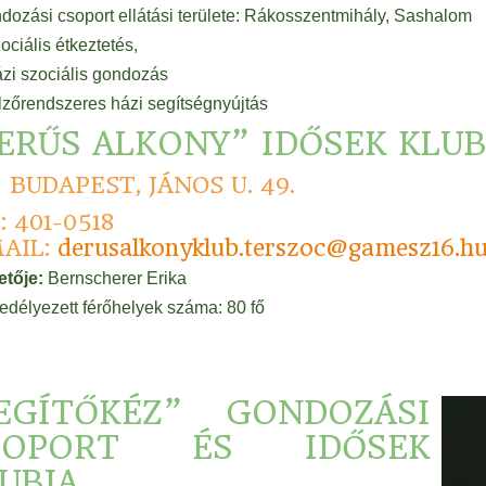
dozási csoport ellátási területe: Rákosszentmihály, Sashalom
ociális étkeztetés,
zi szociális gondozás
lzőrendszeres házi segítségnyújtás
ERŰS ALKONY” IDŐSEK KLUB
2 BUDAPEST, JÁNOS U. 49.
: 401-0518
AIL:
derusalkonyklub.terszoc@gamesz16.h
etője:
Bernscherer Erika
edélyezett férőhelyek száma: 80 fő
SEGÍTŐKÉZ” GONDOZÁSI
SOPORT ÉS IDŐSEK
UBJA