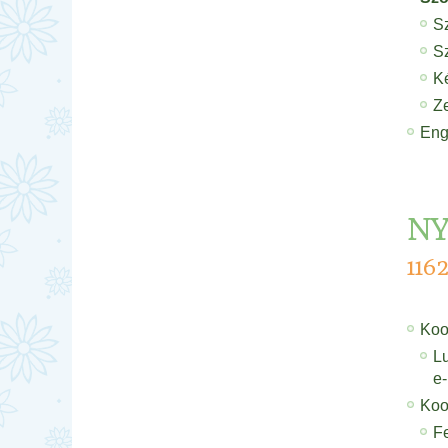
Sz
S
K
Z
Eng
NY
116
Koo
L
e-
Koor
Fe