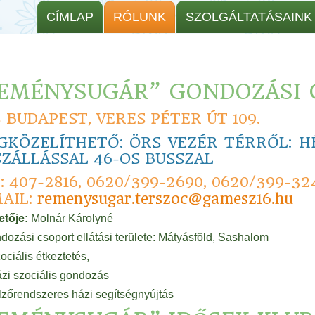
CÍMLAP
RÓLUNK
SZOLGÁLTATÁSAINK
EMÉNYSUGÁR” GONDOZÁSI 
5 BUDAPEST, VERES PÉTER ÚT 109.
KÖZELÍTHETŐ: ÖRS VEZÉR TÉRRŐL: HÉV
ZÁLLÁSSAL 46-OS BUSSZAL
: 407-2816, 0620/399-2690, 0620/399-32
AIL:
remenysugar.terszoc@gamesz16.hu
etője:
Molnár Károlyné
dozási csoport ellátási területe: Mátyásföld, Sashalom
ociális étkeztetés,
zi szociális gondozás
lzőrendszeres házi segítségnyújtás