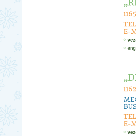
„R
116
TEL
E-M
vez
eng
„D
116
ME
BUS
TEL
E-M
vez