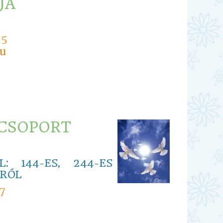
JA
45
hu
 CSOPORT
: 144-ES, 244-ES
ZRÓL
7