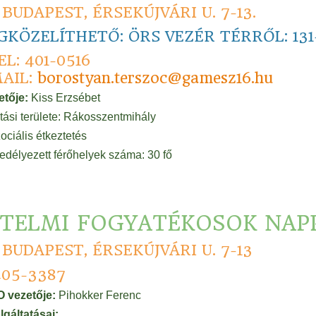
1 BUDAPEST, ÉRSEKÚJVÁRI U. 7-13.
KÖZELÍTHETŐ: ÖRS VEZÉR TÉRRŐL: 131-
EL: 401-0516
AIL:
borostyan.terszoc@gamesz16.hu
etője:
Kiss Erzsébet
átási területe: Rákosszentmihály
ociális étkeztetés
edélyezett férőhelyek száma: 30 fő
TELMI FOGYATÉKOSOK NAPP
1 BUDAPEST, ÉRSEKÚJVÁRI U. 7-13
05-3387
 vezetője:
Pihokker Ferenc
lgáltatásai: