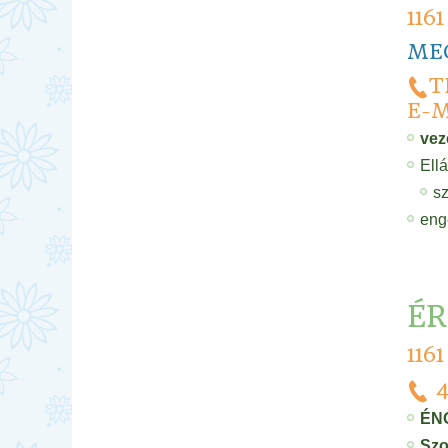
116
MEG
T
E-M
vez
Ell
sz
eng
ÉR
116
4
ÉNO
Szo