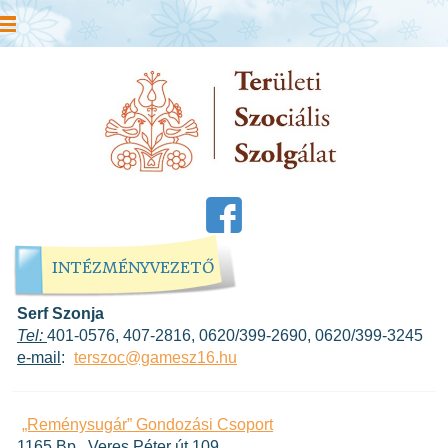
INTÉZMÉNYVEZETŐ
Serf Szonja
Tel:
401-0576, 407-2816, 0620/399-2690, 0620/399-3245
e-mail
:
terszoc@gamesz16.hu
„Reménysugár” Gondozási Csoport
1165 Bp., Veres Péter út 109.