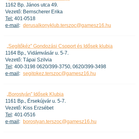
1162 Bp. János utca 49.
Vezető: Bernscherer Erika
Tel:
401-0518
e-mail
:
derusalkonyklub.terszoc@gamesz16.hu
„Segítőkéz” Gondozási Csoport és Idősek klubja
1164 Bp., Vidámvásár u. 5-7.
Vezető: Tápai Szilvia
Tel
: 400-3198 0620/399-3750, 0620/399-3498
e-mail
:
segitokez.terszoc@gamesz16.hu
„Borostyán” Idősek Klubja
1161 Bp., Érsekújvár u. 5-7.
Vezető: Kiss Erzsébet
Tel
: 401-0516
e-mail
:
borostyan.terszoc@gamesz16.hu