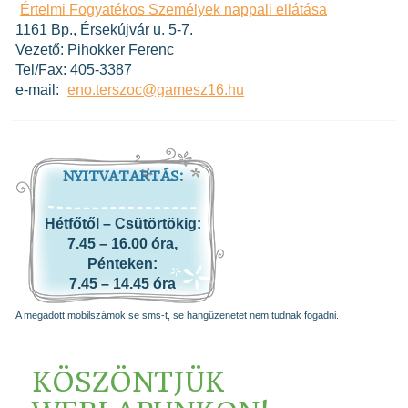
Értelmi Fogyatékos Személyek nappali ellátása
1161 Bp., Érsekújvár u. 5-7.
Vezető: Pihokker Ferenc
Tel/Fax: 405-3387
e-mail:
eno.terszoc@gamesz16.hu
NYITVATARTÁS:
Hétfőtől – Csütörtökig:
7.45 – 16.00 óra,
Pénteken:
7.45 – 14.45 óra
A megadott mobilszámok se sms-t, se hangüzenetet nem tudnak fogadni.
KÖSZÖNTJÜK