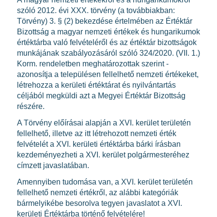
szóló 2012. évi XXX. törvény (a továbbiakban:
Törvény) 3. § (2) bekezdése értelmében az Értéktár
Bizottság a magyar nemzeti értékek és hungarikumok
értéktárba való felvételéről és az értéktár bizottságok
munkájának szabályozásáról szóló 324/2020. (VII. 1.)
Korm. rendeletben meghatározottak szerint -
azonosítja a településen fellelhető nemzeti értékeket,
létrehozza a kerületi értéktárat és nyilvántartás
céljából megküldi azt a Megyei Értéktár Bizottság
részére.
A Törvény előírásai alapján a XVI. kerület területén
fellelhető, illetve az itt létrehozott nemzeti érték
felvételét a XVI. kerületi értéktárba bárki írásban
kezdeményezheti a XVI. kerület polgármesteréhez
címzett javaslatában.
Amennyiben tudomása van, a XVI. kerület területén
fellelhető nemzeti értékről, az alábbi kategóriák
bármelyikébe besorolva tegyen javaslatot a XVI.
kerületi Értéktárba történő felvételére!