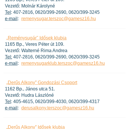
Vezető: Molnár Károlyné
Tel
: 407-2816, 0620/399-2690, 0620/399-3245
e-mail
:
remenysugar.terszoc@gamesz16.hu
„Reménysugár" Idősek klubja
1165 Bp., Veres Péter út 109.
Vezető: Walterné Rima Andrea
Tel:
407-2816, 0620/399-2690, 0620/399-3245
e-mail
:
remenysugarklub.terszoc@gamesz16.hu
„Derűs Alkony” Gondozási Csoport
1162 Bp., János utca 51.
Vezető: Hudra Lászlóné
Tel
: 405-4615, 0620/399-4030, 0620/399-4317
e-mail
:
derusalkony.terszoc@gamesz16.hu
„Derűs Alkony” Idősek klubja