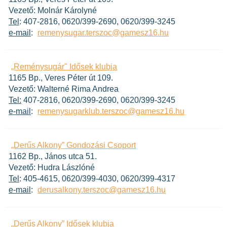
Vezető: Molnár Károlyné
Tel
: 407-2816, 0620/399-2690, 0620/399-3245
e-mail
:
remenysugar.terszoc@gamesz16.hu
„Reménysugár" Idősek klubja
1165 Bp., Veres Péter út 109.
Vezető: Walterné Rima Andrea
Tel:
407-2816, 0620/399-2690, 0620/399-3245
e-mail
:
remenysugarklub.terszoc@gamesz16.hu
„Derűs Alkony” Gondozási Csoport
1162 Bp., János utca 51.
Vezető: Hudra Lászlóné
Tel
: 405-4615, 0620/399-4030, 0620/399-4317
e-mail
:
derusalkony.terszoc@gamesz16.hu
„Derűs Alkony” Idősek klubja