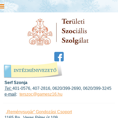
INTÉZMÉNYVEZETŐ
Serf Szonja
Tel:
401-0576, 407-2816, 0620/399-2690, 0620/399-3245
e-mail
:
terszoc@gamesz16.hu
„Reménysugár” Gondozási Csoport
1165 Bp., Veres Péter út 109.