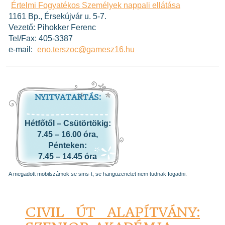
Értelmi Fogyatékos Személyek nappali ellátása
1161 Bp., Érsekújvár u. 5-7.
Vezető: Pihokker Ferenc
Tel/Fax: 405-3387
e-mail:
eno.terszoc@gamesz16.hu
NYITVATARTÁS:
Hétfőtől – Csütörtökig:
7.45 – 16.00 óra,
Pénteken:
7.45 – 14.45 óra
A megadott mobilszámok se sms-t, se hangüzenetet nem tudnak fogadni.
CIVIL ÚT ALAPÍTVÁNY: