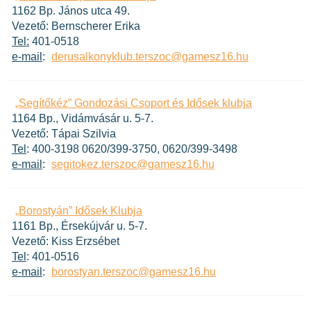
1162 Bp. János utca 49.
Vezető: Bernscherer Erika
Tel:
401-0518
e-mail
:
derusalkonyklub.terszoc@gamesz16.hu
„Segítőkéz” Gondozási Csoport és Idősek klubja
1164 Bp., Vidámvásár u. 5-7.
Vezető: Tápai Szilvia
Tel
: 400-3198 0620/399-3750, 0620/399-3498
e-mail
:
segitokez.terszoc@gamesz16.hu
„Borostyán” Idősek Klubja
1161 Bp., Érsekújvár u. 5-7.
Vezető: Kiss Erzsébet
Tel
: 401-0516
e-mail
:
borostyan.terszoc@gamesz16.hu