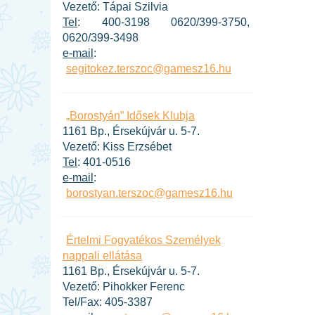
Vezető: Tápai Szilvia
Tel
: 400-3198 0620/399-3750,
0620/399-3498
e-mail
:
segitokez.terszoc@gamesz16.hu
„Borostyán” Idősek Klubja
1161 Bp., Érsekújvár u. 5-7.
Vezető: Kiss Erzsébet
Tel
: 401-0516
e-mail
:
borostyan.terszoc@gamesz16.hu
Értelmi Fogyatékos Személyek
nappali ellátása
1161 Bp., Érsekújvár u. 5-7.
Vezető: Pihokker Ferenc
Tel/Fax: 405-3387