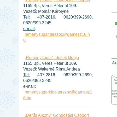
1165 Bp., Veres Péter út 109.
Vezető: Molnár Károlyné
Tel
: 407-2816, 0620/399-2690,
0620/399-3245
e-mail
:
remenysugar.terszoc@gamesz16.h
u
„Reménysugár" Idősek klubja
1165 Bp., Veres Péter út 109.
Vezető: Walterné Rima Andrea
Tel:
407-2816, 0620/399-2690,
0620/399-3245
e-mail
:
remenysugarklub.terszoc@gamesz1
6.hu
„Derűs Alkony” Gondozási Csoport