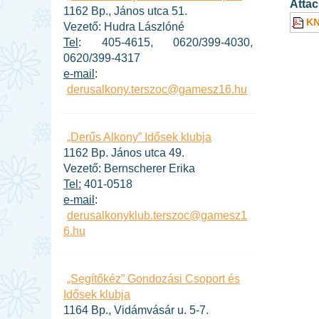
Atta
1162 Bp., János utca 51.
KN
Vezető: Hudra Lászlóné
Tel
: 405-4615, 0620/399-4030,
0620/399-4317
e-mail
:
derusalkony.terszoc@gamesz16.hu
„Derűs Alkony” Idősek klubja
1162 Bp. János utca 49.
Vezető: Bernscherer Erika
Tel:
401-0518
e-mail
:
derusalkonyklub.terszoc@gamesz1
6.hu
„Segítőkéz” Gondozási Csoport és
Idősek klubja
1164 Bp., Vidámvásár u. 5-7.