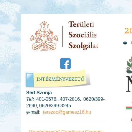
2
INTÉZMÉNYVEZETŐ
Serf Szonja
Tel:
401-0576, 407-2816, 0620/399-
2690, 0620/399-3245
e-mail
:
terszoc@gamesz16.hu
„Reménysugár” Gondozási Csoport