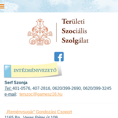
INTÉZMÉNYVEZETŐ
Serf Szonja
Tel:
401-0576, 407-2816, 0620/399-2690, 0620/399-3245
e-mail
:
terszoc@gamesz16.hu
„Reménysugár” Gondozási Csoport
1165 Bp., Veres Péter út 109.