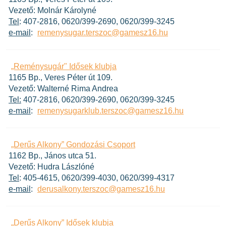
Vezető: Molnár Károlyné
Tel
: 407-2816, 0620/399-2690, 0620/399-3245
e-mail
:
remenysugar.terszoc@gamesz16.hu
„Reménysugár" Idősek klubja
1165 Bp., Veres Péter út 109.
Vezető: Walterné Rima Andrea
Tel:
407-2816, 0620/399-2690, 0620/399-3245
e-mail
:
remenysugarklub.terszoc@gamesz16.hu
„Derűs Alkony” Gondozási Csoport
1162 Bp., János utca 51.
Vezető: Hudra Lászlóné
Tel
: 405-4615, 0620/399-4030, 0620/399-4317
e-mail
:
derusalkony.terszoc@gamesz16.hu
„Derűs Alkony” Idősek klubja