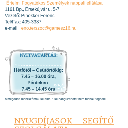
Értelmi Fogyatékos Személyek nappali ellátása
1161 Bp., Érsekújvár u. 5-7.
Vezető: Pihokker Ferenc
Tel/Fax: 405-3387
e-mail:
eno.terszoc@gamesz16.hu
NYITVATARTÁS:
Hétfőtől – Csütörtökig:
7.45 – 16.00 óra,
Pénteken:
7.45 – 14.45 óra
A megadott mobilszámok se sms-t, se hangüzenetet nem tudnak fogadni.
NYUGDÍJASOK SEGÍTŐ