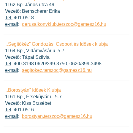
1162 Bp. János utca 49.
Vezető: Bernscherer Erika
Tel:
401-0518
e-mail
:
derusalkonyklub.terszoc@gamesz16.hu
„Segítőkéz” Gondozási Csoport és Idősek klubja
1164 Bp., Vidámvásár u. 5-7.
Vezető: Tápai Szilvia
Tel
: 400-3198 0620/399-3750, 0620/399-3498
e-mail
:
segitokez.terszoc@gamesz16.hu
„Borostyán” Idősek Klubja
1161 Bp., Érsekújvár u. 5-7.
Vezető: Kiss Erzsébet
Tel
: 401-0516
e-mail
:
borostyan.terszoc@gamesz16.hu