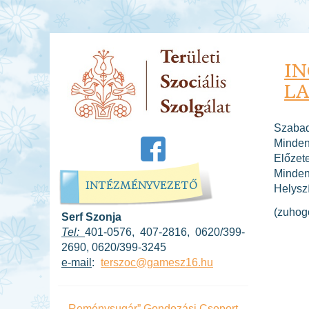
I
L
Szabadt
Minden
Előzet
Minden
INTÉZMÉNYVEZETŐ
Helysz
(zuhog
Serf Szonja
Tel:
401-0576, 407-2816, 0620/399-
2690, 0620/399-3245
e-mail
:
terszoc@gamesz16.hu
„Reménysugár” Gondozási Csoport