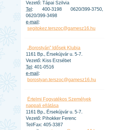
Vezető: Tápai Szilvia
Tel
: 400-3198 0620/399-3750,
0620/399-3498
e-mail
:
segitokez.terszoc@gamesz16.hu
„Borostyán” Idősek Klubja
1161 Bp., Érsekújvár u. 5-7.
Vezető: Kiss Erzsébet
Tel
: 401-0516
e-mail
:
borostyan.terszoc@gamesz16.hu
Értelmi Fogyatékos Személyek
nappali ellátása
1161 Bp., Érsekújvár u. 5-7.
Vezető: Pihokker Ferenc
Tel/Fax: 405-3387