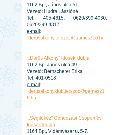
1162 Bp., János utca 51.
Vezető: Hudra Lászlóné
Tel
: 405-4615, 0620/399-4030,
0620/399-4317
e-mail
:
derusalkony.terszoc@gamesz16.hu
„Derűs Alkony” Idősek klubja
1162 Bp. János utca 49.
Vezető: Bernscherer Erika
Tel:
401-0518
e-mail
:
derusalkonyklub.terszoc@gamesz1
6.hu
„Segítőkéz” Gondozási Csoport és
Idősek klubja
1164 Bp., Vidámvásár u. 5-7.