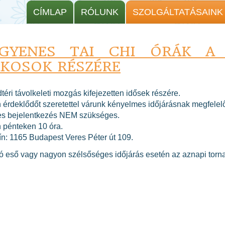
CÍMLAP
RÓLUNK
SZOLGÁLTATÁSAINK
NGYENES TAI CHI ÓRÁK A 
AKOSOK RÉSZÉRE
éri távolkeleti mozgás kifejezetten idősek részére.
 érdeklődőt szeretettel várunk kényelmes időjárásnak megfelel
es bejelentkezés NEM szükséges.
 pénteken 10 óra.
ín: 1165 Budapest Veres Péter út 109.
ó eső vagy nagyon szélsőséges időjárás esetén az aznapi torn