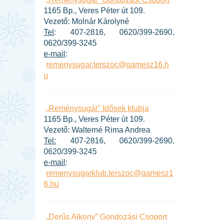
1165 Bp., Veres Péter út 109.
Vezető: Molnár Károlyné
Tel
: 407-2816, 0620/399-2690,
0620/399-3245
e-mail
:
remenysugar.terszoc@gamesz16.h
u
„Reménysugár" Idősek klubja
1165 Bp., Veres Péter út 109.
Vezető: Walterné Rima Andrea
Tel:
407-2816, 0620/399-2690,
0620/399-3245
e-mail
:
remenysugarklub.terszoc@gamesz1
6.hu
„Derűs Alkony” Gondozási Csoport