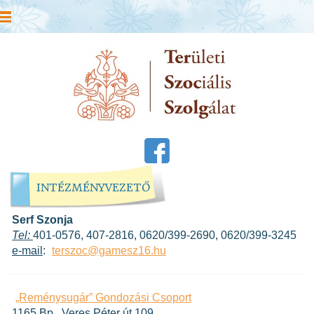
INTÉZMÉNYVEZETŐ
Serf Szonja
Tel:
401-0576, 407-2816, 0620/399-2690, 0620/399-3245
e-mail
:
terszoc@gamesz16.hu
„Reménysugár” Gondozási Csoport
1165 Bp., Veres Péter út 109.