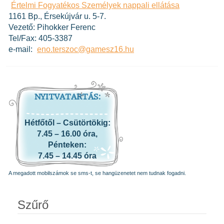
Értelmi Fogyatékos Személyek nappali ellátása
1161 Bp., Érsekújvár u. 5-7.
Vezető: Pihokker Ferenc
Tel/Fax: 405-3387
e-mail:
eno.terszoc@gamesz16.hu
NYITVATARTÁS:
Hétfőtől – Csütörtökig:
7.45 – 16.00 óra,
Pénteken:
7.45 – 14.45 óra
A megadott mobilszámok se sms-t, se hangüzenetet nem tudnak fogadni.
Szűrő