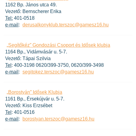
1162 Bp. János utca 49.
Vezető: Bernscherer Erika
Tel:
401-0518
e-mail
:
derusalkonyklub.terszoc@gamesz16.hu
„Segítőkéz” Gondozási Csoport és Idősek klubja
1164 Bp., Vidámvásár u. 5-7.
Vezető: Tápai Szilvia
Tel
: 400-3198 0620/399-3750, 0620/399-3498
e-mail
:
segitokez.terszoc@gamesz16.hu
„Borostyán” Idősek Klubja
1161 Bp., Érsekújvár u. 5-7.
Vezető: Kiss Erzsébet
Tel
: 401-0516
e-mail
:
borostyan.terszoc@gamesz16.hu