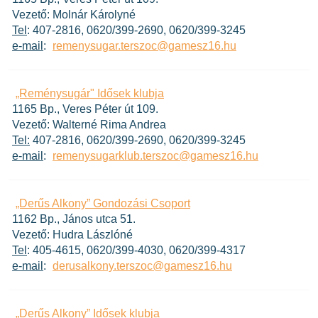
Vezető: Molnár Károlyné
Tel
: 407-2816, 0620/399-2690, 0620/399-3245
e-mail
:
remenysugar.terszoc@gamesz16.hu
„Reménysugár" Idősek klubja
1165 Bp., Veres Péter út 109.
Vezető: Walterné Rima Andrea
Tel:
407-2816, 0620/399-2690, 0620/399-3245
e-mail
:
remenysugarklub.terszoc@gamesz16.hu
„Derűs Alkony” Gondozási Csoport
1162 Bp., János utca 51.
Vezető: Hudra Lászlóné
Tel
: 405-4615, 0620/399-4030, 0620/399-4317
e-mail
:
derusalkony.terszoc@gamesz16.hu
„Derűs Alkony” Idősek klubja