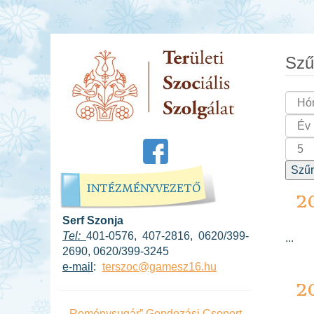
Szű
Szű
INTÉZMÉNYVEZETŐ
2
Serf Szonja
Tel:
401-0576, 407-2816, 0620/399-
...
2690, 0620/399-3245
e-mail
:
terszoc@gamesz16.hu
2
„Reménysugár” Gondozási Csoport