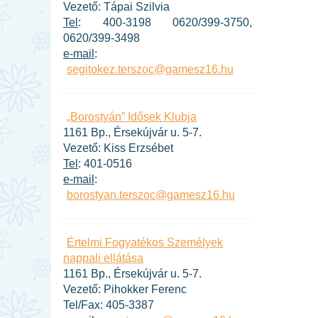
Vezető: Tápai Szilvia
Tel
: 400-3198 0620/399-3750,
0620/399-3498
e-mail
:
segitokez.terszoc@gamesz16.hu
„Borostyán” Idősek Klubja
1161 Bp., Érsekújvár u. 5-7.
Vezető: Kiss Erzsébet
Tel
: 401-0516
e-mail
:
borostyan.terszoc@gamesz16.hu
Értelmi Fogyatékos Személyek
nappali ellátása
1161 Bp., Érsekújvár u. 5-7.
Vezető: Pihokker Ferenc
Tel/Fax: 405-3387