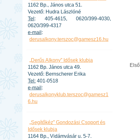
1162 Bp., János utca 51.
Vezető: Hudra Lászlóné
Tel
: 405-4615, 0620/399-4030,
0620/399-4317
e-mail
:
derusalkony.terszoc@gamesz16.hu
„Derűs Alkony” Idősek klubja
Első
1162 Bp. János utca 49.
Vezető: Bernscherer Erika
Tel:
401-0518
e-mail
:
derusalkonyklub.terszoc@gamesz1
6.hu
„Segítőkéz” Gondozási Csoport és
Idősek klubja
1164 Bp., Vidámvásár u. 5-7.