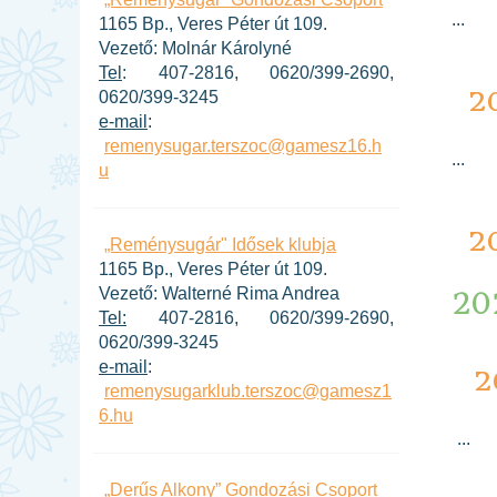
...
1165 Bp., Veres Péter út 109.
Vezető: Molnár Károlyné
Tel
: 407-2816, 0620/399-2690,
2
0620/399-3245
e-mail
:
remenysugar.terszoc@gamesz16.h
...
u
2
„Reménysugár" Idősek klubja
1165 Bp., Veres Péter út 109.
20
Vezető: Walterné Rima Andrea
Tel:
407-2816, 0620/399-2690,
0620/399-3245
e-mail
:
2
remenysugarklub.terszoc@gamesz1
6.hu
...
„Derűs Alkony” Gondozási Csoport