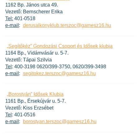
1162 Bp. János utca 49.
Vezető: Bernscherer Erika
Tel:
401-0518
e-mail
:
derusalkonyklub.terszoc@gamesz16.hu
„Segítőkéz” Gondozási Csoport és Idősek klubja
1164 Bp., Vidámvásár u. 5-7.
Vezető: Tápai Szilvia
Tel
: 400-3198 0620/399-3750, 0620/399-3498
e-mail
:
segitokez.terszoc@gamesz16.hu
„Borostyán” Idősek Klubja
1161 Bp., Érsekújvár u. 5-7.
Vezető: Kiss Erzsébet
Tel
: 401-0516
e-mail
:
borostyan.terszoc@gamesz16.hu