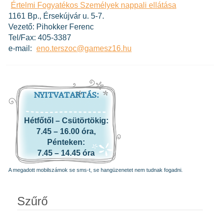
Értelmi Fogyatékos Személyek nappali ellátása
1161 Bp., Érsekújvár u. 5-7.
Vezető: Pihokker Ferenc
Tel/Fax: 405-3387
e-mail:
eno.terszoc@gamesz16.hu
NYITVATARTÁS:
Hétfőtől – Csütörtökig:
7.45 – 16.00 óra,
Pénteken:
7.45 – 14.45 óra
A megadott mobilszámok se sms-t, se hangüzenetet nem tudnak fogadni.
Szűrő