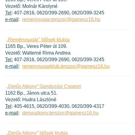
Vezető: Molnár Károlyné
Tel
: 407-2816, 0620/399-2690, 0620/399-3245
e-mail
:
remenysugar.terszoc@gamesz16.hu
„Reménysugár" Idősek klubja
1165 Bp., Veres Péter út 109.
Vezető: Walterné Rima Andrea
Tel:
407-2816, 0620/399-2690, 0620/399-3245
e-mail
:
remenysugarklub.terszoc@gamesz16.hu
„Derűs Alkony” Gondozási Csoport
1162 Bp., János utca 51.
Vezető: Hudra Lászlóné
Tel
: 405-4615, 0620/399-4030, 0620/399-4317
e-mail
:
derusalkony.terszoc@gamesz16.hu
„Derűs Alkony” Idősek klubja