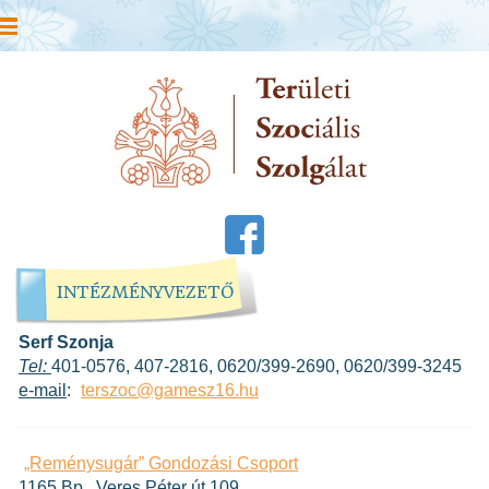
INTÉZMÉNYVEZETŐ
Serf Szonja
Tel:
401-0576, 407-2816, 0620/399-2690, 0620/399-3245
e-mail
:
terszoc@gamesz16.hu
„Reménysugár” Gondozási Csoport
1165 Bp., Veres Péter út 109.